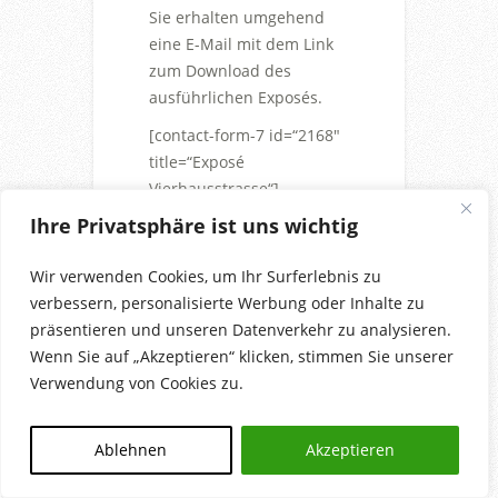
Sie erhalten umgehend
eine E-Mail mit dem Link
zum Download des
ausführlichen Exposés.
[contact-form-7 id=“2168″
title=“Exposé
Vierhausstrasse“]
Ihre Privatsphäre ist uns wichtig
Die mit *
gekennzeichneten Felder
Wir verwenden Cookies, um Ihr Surferlebnis zu
sind Pflichtfelder.
verbessern, personalisierte Werbung oder Inhalte zu
präsentieren und unseren Datenverkehr zu analysieren.
Wenn Sie auf „Akzeptieren“ klicken, stimmen Sie unserer
Verwendung von Cookies zu.
Copyright auf alle Inhalte: BmB® Bauen mit
Beteiligung Bauträgergesellschaft mbH
Ablehnen
Akzeptieren