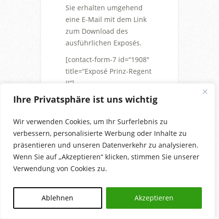
Sie erhalten umgehend
eine E-Mail mit dem Link
zum Download des
ausführlichen Exposés.
[contact-form-7 id=“1908″
title=“Exposé Prinz-Regent
II“]
Ihre Privatsphäre ist uns wichtig
Die mit *
gekennzeichneten Felder
Wir verwenden Cookies, um Ihr Surferlebnis zu
sind Pflichtfelder.
verbessern, personalisierte Werbung oder Inhalte zu
präsentieren und unseren Datenverkehr zu analysieren.
Wenn Sie auf „Akzeptieren“ klicken, stimmen Sie unserer
Verwendung von Cookies zu.
Copyright auf alle Inhalte: BmB® Bauen mit
Beteiligung Bauträgergesellschaft mbH
Ablehnen
Akzeptieren